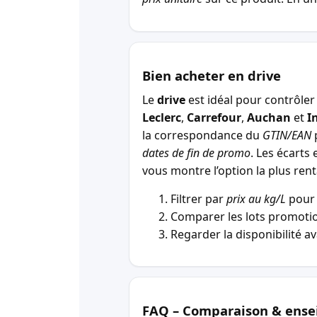
Bien acheter en drive
Le
drive
est idéal pour contrôler 
Leclerc
,
Carrefour
,
Auchan
et
I
la correspondance du
GTIN/EAN
p
dates de fin de promo
. Les écarts 
vous montre l’option la plus r
Filtrer par
prix au kg/L
pour 
Comparer les lots promotio
Regarder la disponibilité a
FAQ – Comparaison & ense