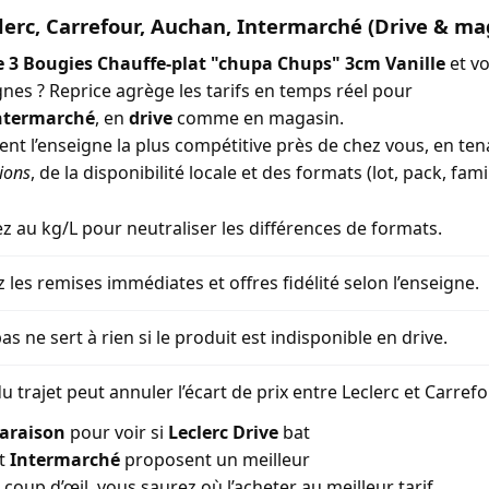
lerc, Carrefour, Auchan, Intermarché (Drive & ma
e 3 Bougies Chauffe-plat "chupa Chups" 3cm Vanille
et v
gnes ? Reprice agrège les tarifs en temps réel pour
ntermarché
, en
drive
comme en magasin.
ment l’enseigne la plus compétitive près de chez vous, en t
ions
, de la disponibilité locale et des formats (lot, pack, famil
 au kg/L pour neutraliser les différences de formats.
z les remises immédiates et offres fidélité selon l’enseigne.
as ne sert à rien si le produit est indisponible en drive.
u trajet peut annuler l’écart de prix entre Leclerc et Carref
araison
pour voir si
Leclerc Drive
bat
t
Intermarché
proposent un meilleur
coup d’œil, vous saurez où l’acheter au meilleur tarif.