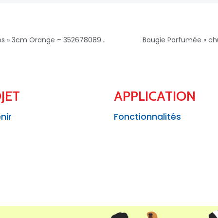
Lot De 3 Bougies Chauffe-plat « chupa Chups » 3cm Orange – 3526780890213
Bougie Parfumée « c
JET
APPLICATION
nir
Fonctionnalités