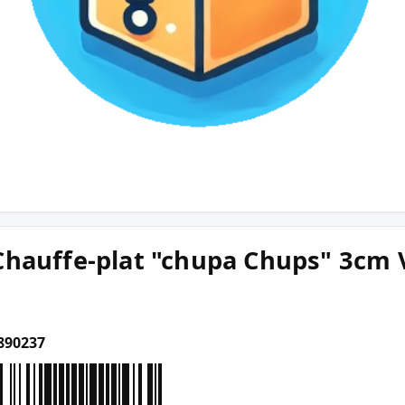
Chauffe-plat "chupa Chups" 3cm V
890237