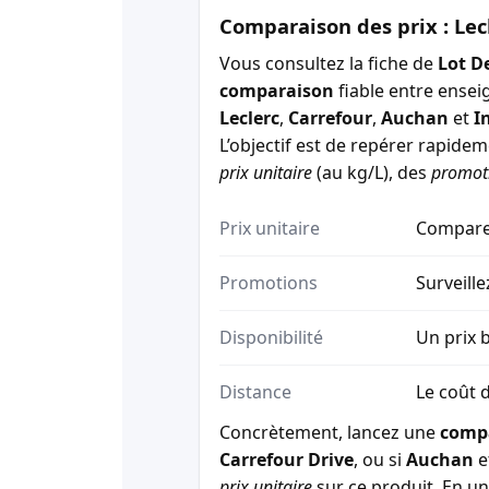
Comparaison des prix : Lec
Vous consultez la fiche de
Lot D
comparaison
fiable entre ensei
Leclerc
,
Carrefour
,
Auchan
et
I
L’objectif est de repérer rapide
prix unitaire
(au kg/L), des
promot
Prix unitaire
Comparez
Promotions
Surveille
Disponibilité
Un prix b
Distance
Le coût d
Concrètement, lancez une
comp
Carrefour Drive
, ou si
Auchan
e
prix unitaire
sur ce produit. En un 