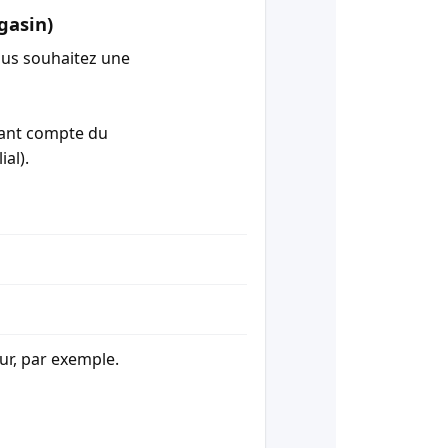
gasin)
ous souhaitez une
enant compte du
ial).
our, par exemple.