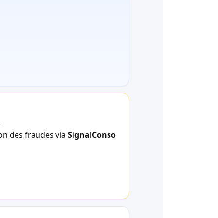
.
ion des fraudes via
SignalConso