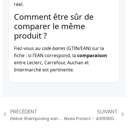
réel.
Comment être sûr de
comparer le même
produit ?
Fiez-vous au
code-barres
(GTIN/EAN) sur la
fiche : si l’EAN correspond, la
comparaison
entre Leclerc, Carrefour, Auchan et
Intermarché est pertinente.
PRÉCÉDENT
SUIVANT
Elsève Shampooing soin color vive pour cheveux colorés ou méchés – 3666986026464
Nivea Protect – 4005900460240