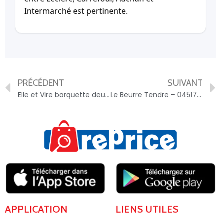
Intermarché est pertinente.
PRÉCÉDENT
SUIVANT
Elle et Vire barquette deurre doux tendre leger 41% lot – 3451790897818
Le Beurre Tendre – 0451790941610
APPLICATION
LIENS UTILES