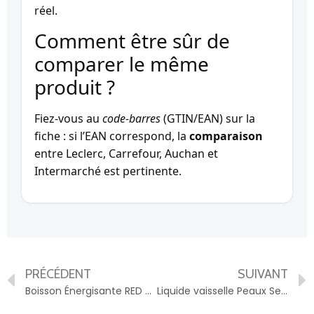
réel.
Comment être sûr de
comparer le même
produit ?
Fiez-vous au
code-barres
(GTIN/EAN) sur la
fiche : si l’EAN correspond, la
comparaison
entre Leclerc, Carrefour, Auchan et
Intermarché est pertinente.
PRÉCÉDENT
SUIVANT
Boisson Énergisante RED BULL – Pack de 8 canettes – 9002490278120
Liquide vaisselle Peaux Sensibles Aloe Vera SUN – 8886467074790