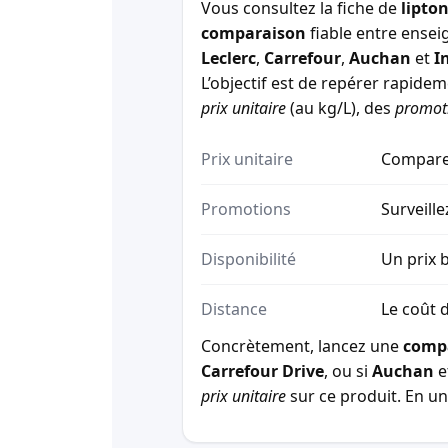
Vous consultez la fiche de
lipton
comparaison
fiable entre ensei
Leclerc
,
Carrefour
,
Auchan
et
I
L’objectif est de repérer rapide
prix unitaire
(au kg/L), des
promot
Prix unitaire
Comparez
Promotions
Surveille
Disponibilité
Un prix b
Distance
Le coût d
Concrètement, lancez une
comp
Carrefour Drive
, ou si
Auchan
e
prix unitaire
sur ce produit. En un 