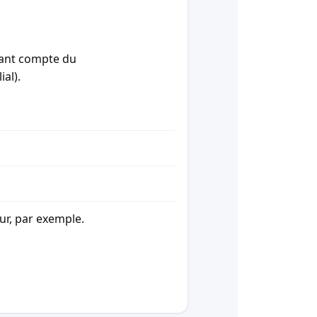
enant compte du
ial).
our, par exemple.