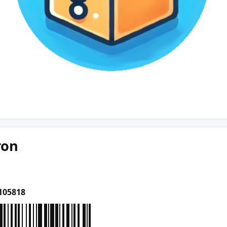
ron
105818