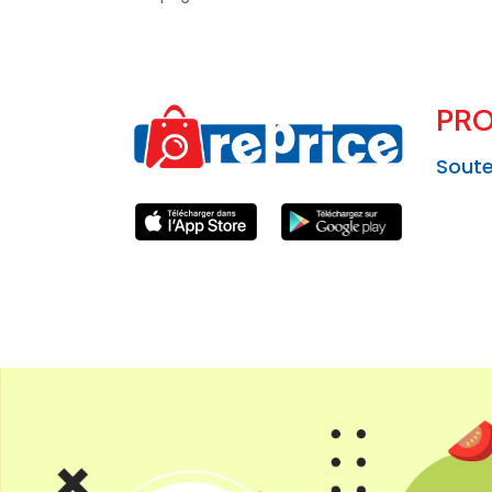
PRO
Soute