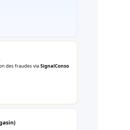
.
ion des fraudes via
SignalConso
gasin)