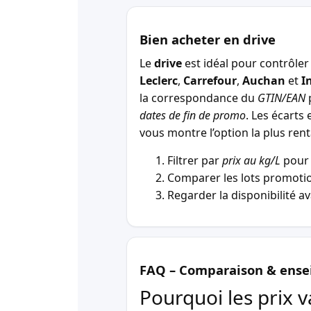
Bien acheter en drive
Le
drive
est idéal pour contrôler 
Leclerc
,
Carrefour
,
Auchan
et
I
la correspondance du
GTIN/EAN
p
dates de fin de promo
. Les écarts 
vous montre l’option la plus r
Filtrer par
prix au kg/L
pour 
Comparer les lots promotio
Regarder la disponibilité a
FAQ – Comparaison & ense
Pourquoi les prix v