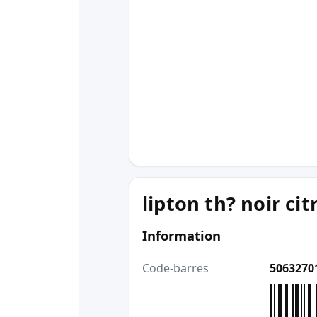
lipton th? noir cit
Information
Code-barres
5063270