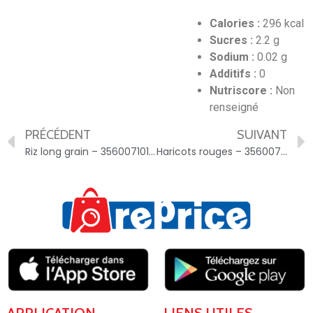
Calories :
296 kcal
Sucres :
2.2 g
Sodium :
0.02 g
Additifs :
0
Nutriscore :
Non
renseigné
PRÉCÉDENT
SUIVANT
Riz long grain – 3560071016548
Haricots rouges – 3560071440978