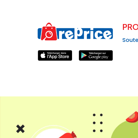
PRO
Soute