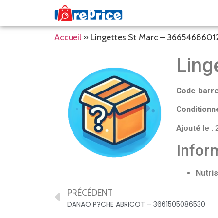
Accueil
»
Lingettes St Marc – 3665468601
Ling
Code-barre
Conditionn
Ajouté le :
2
Inform
Nutris
PRÉCÉDENT
DANAO P?CHE ABRICOT – 3661505086530