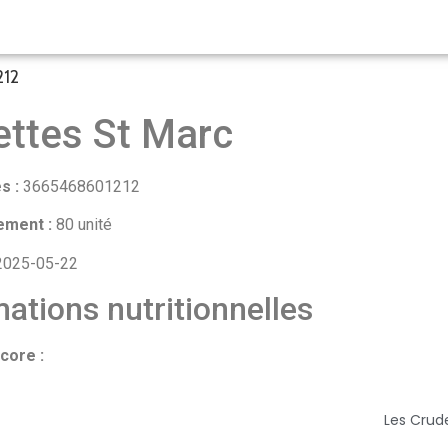
212
ettes St Marc
s :
3665468601212
ement :
80 unité
025-05-22
ations nutritionnelles
core :
Les Crud