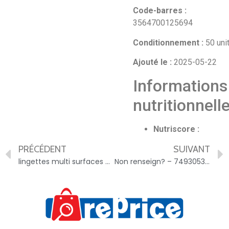
Code-barres :
3564700125694
Conditionnement :
50 uni
Ajouté le :
2025-05-22
Informations
nutritionnell
Nutriscore :
PRÉCÉDENT
SUIVANT
lingettes multi surfaces muguet marque rep?re – 3564700265680
Non renseign? – 749305342612