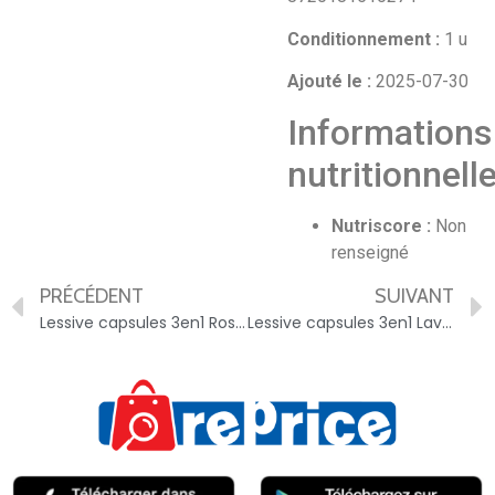
Conditionnement :
1 u
Ajouté le :
2025-07-30
Informations
nutritionnell
Nutriscore :
Non
renseigné
PRÉCÉDENT
SUIVANT
Lessive capsules 3en1 Rose et Lilas blanc OMO – 8720181510250
Lessive capsules 3en1 Lavande Et Patchouli OMO – 8720181510267