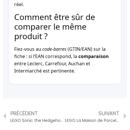
réel.
Comment être sûr de
comparer le même
produit ?
Fiez-vous au
code-barres
(GTIN/EAN) sur la
fiche : si l’EAN correspond, la
comparaison
entre Leclerc, Carrefour, Auchan et
Intermarché est pertinente.
PRÉCÉDENT
SUIVANT
LEGO Sonic the Hedgehog Le bateau d’aventures de Tails 76997 LEGO – 5702017592534
LEGO La Maison de Porcelet 21268 LEGO – 5702017815428