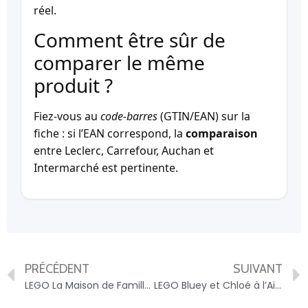
réel.
Comment être sûr de
comparer le même
produit ?
Fiez-vous au
code-barres
(GTIN/EAN) sur la
fiche : si l’EAN correspond, la
comparaison
entre Leclerc, Carrefour, Auchan et
Intermarché est pertinente.
PRÉCÉDENT
SUIVANT
LEGO La Maison de Famille de Bluey 11203 LEGO – 5702017813448
LEGO Bluey et Chloé à l’Aire de Jeux – Jeu Créatif 4 ans 11201 LEGO – 5702017813424