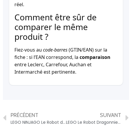
réel.
Comment être sûr de
comparer le même
produit ?
Fiez-vous au
code-barres
(GTIN/EAN) sur la
fiche : si l’EAN correspond, la
comparaison
entre Leclerc, Carrefour, Auchan et
Intermarché est pertinente.
PRÉCÉDENT
SUIVANT
LEGO NINJAGO Le Robot du Chevalier de Feu – 71846 LEGO – 5702017815794
LEGO Le Robot Dragonnier de Rogue 71843 LEGO – 5702017815763