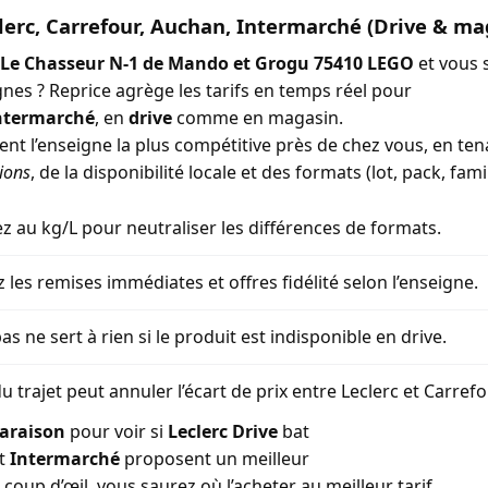
lerc, Carrefour, Auchan, Intermarché (Drive & ma
Le Chasseur N-1 de Mando et Grogu 75410 LEGO
et vous 
gnes ? Reprice agrège les tarifs en temps réel pour
ntermarché
, en
drive
comme en magasin.
ment l’enseigne la plus compétitive près de chez vous, en t
ions
, de la disponibilité locale et des formats (lot, pack, famil
 au kg/L pour neutraliser les différences de formats.
z les remises immédiates et offres fidélité selon l’enseigne.
as ne sert à rien si le produit est indisponible en drive.
u trajet peut annuler l’écart de prix entre Leclerc et Carref
araison
pour voir si
Leclerc Drive
bat
t
Intermarché
proposent un meilleur
coup d’œil, vous saurez où l’acheter au meilleur tarif.