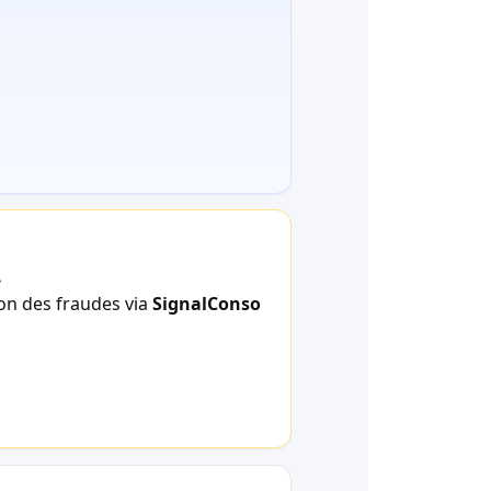
.
ion des fraudes via
SignalConso