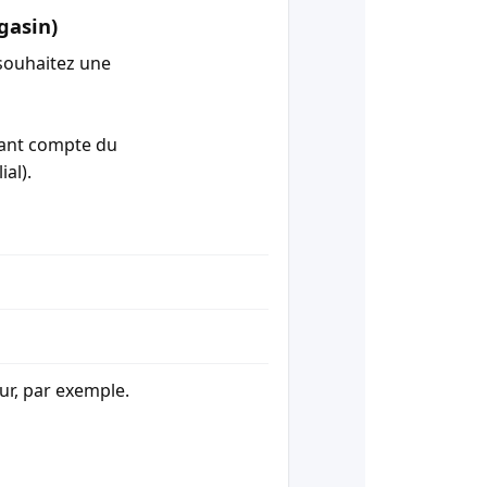
gasin)
souhaitez une
enant compte du
ial).
our, par exemple.