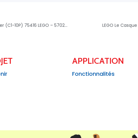
LEGO Ahsoka Le Droïde Astromécano Chopper (C1-10P) 75416 LEGO – 5702017817651
LEGO Le Casque 
JET
APPLICATION
nir
Fonctionnalités