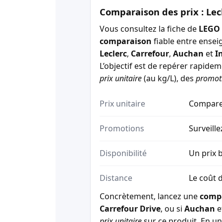
Comparaison des prix : Lec
Vous consultez la fiche de
LEGO 
comparaison
fiable entre ensei
Leclerc
,
Carrefour
,
Auchan
et
I
L’objectif est de repérer rapide
prix unitaire
(au kg/L), des
promot
Prix unitaire
Comparez
Promotions
Surveille
Disponibilité
Un prix b
Distance
Le coût d
Concrètement, lancez une
comp
Carrefour Drive
, ou si
Auchan
e
prix unitaire
sur ce produit. En un 