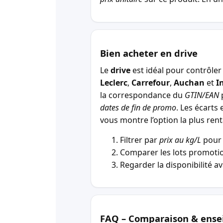
Bien acheter en drive
Le
drive
est idéal pour contrôler 
Leclerc
,
Carrefour
,
Auchan
et
I
la correspondance du
GTIN/EAN
p
dates de fin de promo
. Les écarts 
vous montre l’option la plus r
Filtrer par
prix au kg/L
pour 
Comparer les lots promotio
Regarder la disponibilité a
FAQ – Comparaison & ense