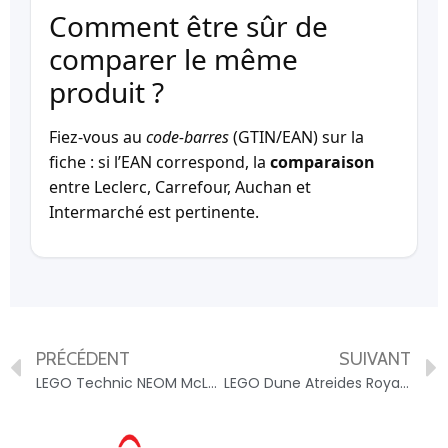
Comment être sûr de
comparer le même
produit ?
Fiez-vous au
code-barres
(GTIN/EAN) sur la
fiche : si l’EAN correspond, la
comparaison
entre Leclerc, Carrefour, Auchan et
Intermarché est pertinente.
PRÉCÉDENT
SUIVANT
LEGO Technic NEOM McLaren Extreme E Race Car 42166 LEGO – 5702017583518
LEGO Dune Atreides Royal Ornithopter LEGO – 5702017583471