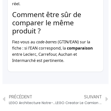
réel.
Comment être sûr de
comparer le même
produit ?
Fiez-vous au
code-barres
(GTIN/EAN) sur la
fiche : si l’EAN correspond, la
comparaison
entre Leclerc, Carrefour, Auchan et
Intermarché est pertinente.
PRÉCÉDENT
SUIVANT
LEGO Architecture Notre-Dame de Paris 21061 LEGO – 5702017582412
LEGO Creator Le Camion Remorque avec Hélicoptère 31146 LEGO – 5702017567402