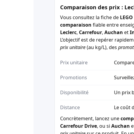
Comparaison des prix : Lec
Vous consultez la fiche de
LEGO 
comparaison
fiable entre ensei
Leclerc
,
Carrefour
,
Auchan
et
I
L’objectif est de repérer rapide
prix unitaire
(au kg/L), des
promot
Prix unitaire
Comparez
Promotions
Surveille
Disponibilité
Un prix b
Distance
Le coût d
Concrètement, lancez une
comp
Carrefour Drive
, ou si
Auchan
e
prix unitaire
sur ce produit. En un 