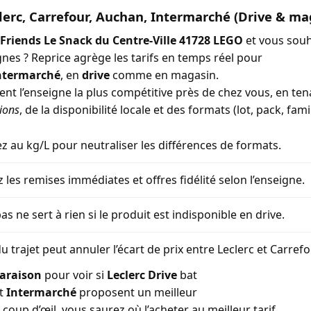
lerc, Carrefour, Auchan, Intermarché (Drive & ma
Friends Le Snack du Centre-Ville 41728 LEGO
et vous souh
gnes ? Reprice agrège les tarifs en temps réel pour
ntermarché
, en
drive
comme en magasin.
ment l’enseigne la plus compétitive près de chez vous, en t
ions
, de la disponibilité locale et des formats (lot, pack, famil
 au kg/L pour neutraliser les différences de formats.
z les remises immédiates et offres fidélité selon l’enseigne.
as ne sert à rien si le produit est indisponible en drive.
u trajet peut annuler l’écart de prix entre Leclerc et Carref
araison
pour voir si
Leclerc Drive
bat
t
Intermarché
proposent un meilleur
coup d’œil, vous saurez où l’acheter au meilleur tarif.