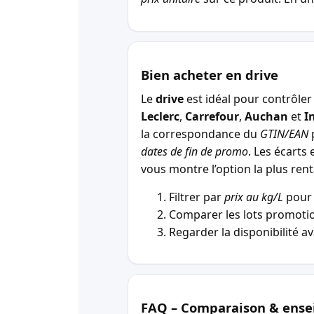
Bien acheter en drive
Le
drive
est idéal pour contrôler 
Leclerc
,
Carrefour
,
Auchan
et
I
la correspondance du
GTIN/EAN
p
dates de fin de promo
. Les écarts 
vous montre l’option la plus r
Filtrer par
prix au kg/L
pour 
Comparer les lots promotio
Regarder la disponibilité a
FAQ – Comparaison & ense