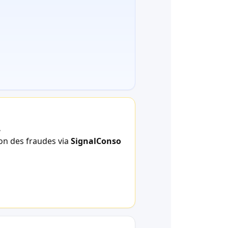
.
ion des fraudes via
SignalConso