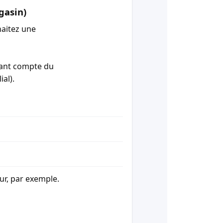
gasin)
aitez une
enant compte du
ial).
our, par exemple.