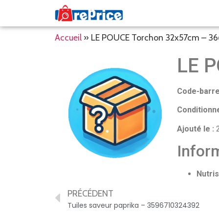
Accueil
»
LE POUCE Torchon 32x57cm – 3
LE P
Code-barre
Conditionn
Ajouté le :
2
Inform
Nutris
PRÉCÉDENT
Tuiles saveur paprika – 3596710324392