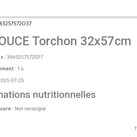
665257572037
OUCE Torchon 32x57cm
s :
3665257572037
ement :
1 u
025-07-25
ations nutritionnelles
core :
Non renseigné
T