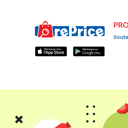
PRO
Soute