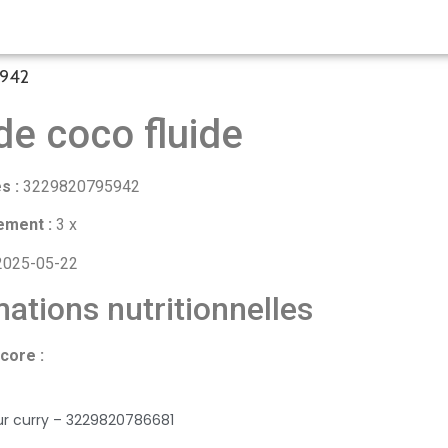
5942
 de coco fluide
s :
3229820795942
ement :
3 x
025-05-22
ations nutritionnelles
core :
eur curry – 3229820786681