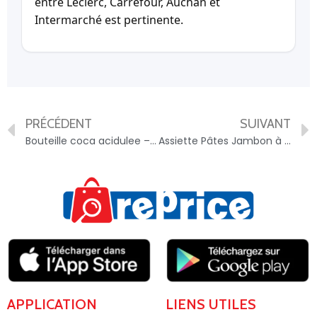
entre Leclerc, Carrefour, Auchan et
Intermarché est pertinente.
PRÉCÉDENT
SUIVANT
Bouteille coca acidulee – 2608285007943
Assiette Pâtes Jambon à La Romaine – 3041090526572
APPLICATION
LIENS UTILES