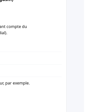
enant compte du
ial).
our, par exemple.