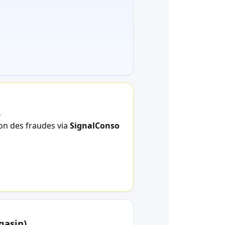
.
ion des fraudes via
SignalConso
gasin)