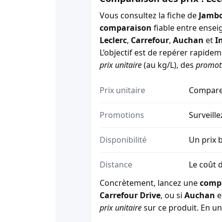
Vous consultez la fiche de
Jambo
comparaison
fiable entre ensei
Leclerc
,
Carrefour
,
Auchan
et
I
L’objectif est de repérer rapide
prix unitaire
(au kg/L), des
promot
Prix unitaire
Comparez
Promotions
Surveille
Disponibilité
Un prix b
Distance
Le coût d
Concrètement, lancez une
comp
Carrefour Drive
, ou si
Auchan
e
prix unitaire
sur ce produit. En un 