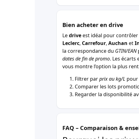
Bien acheter en drive
Le
drive
est idéal pour contrôler 
Leclerc
,
Carrefour
,
Auchan
et
I
la correspondance du
GTIN/EAN
p
dates de fin de promo
. Les écarts 
vous montre l’option la plus r
Filtrer par
prix au kg/L
pour 
Comparer les lots promotio
Regarder la disponibilité a
FAQ – Comparaison & ense