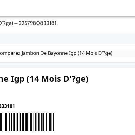
 D’?ge) – 3257980833181
e Igp (14 Mois D'?ge)
833181