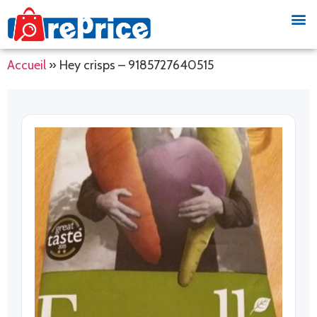
Accueil
»
Hey crisps – 9185727640515