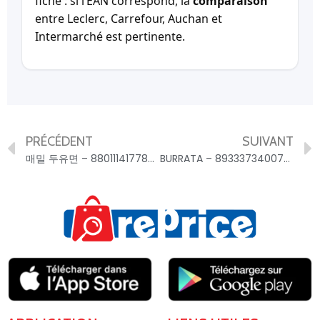
fiche : si l’EAN correspond, la
comparaison
entre Leclerc, Carrefour, Auchan et
Intermarché est pertinente.
PRÉCÉDENT
SUIVANT
매밀 두유면 – 8801114177839
BURRATA – 8933373400752