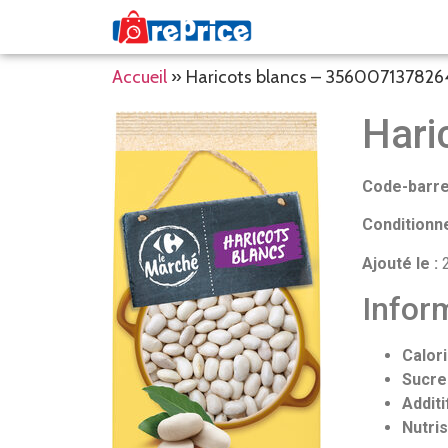
Accueil
»
Haricots blancs – 356007137826
Hari
Code-barre
Conditionn
Ajouté le :
2
Inform
Calori
Sucre
Additi
Nutris