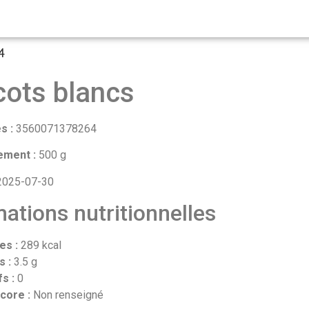
4
cots blancs
s :
3560071378264
ement :
500 g
025-07-30
ations nutritionnelles
es :
289 kcal
s :
3.5 g
fs :
0
core :
Non renseigné