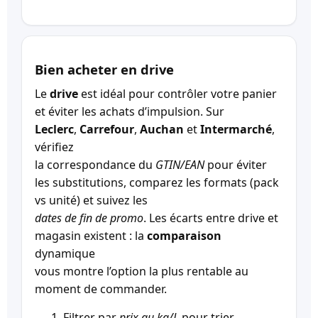
Bien acheter en drive
Le
drive
est idéal pour contrôler votre panier
et éviter les achats d’impulsion. Sur
Leclerc
,
Carrefour
,
Auchan
et
Intermarché
,
vérifiez
la correspondance du
GTIN/EAN
pour éviter
les substitutions, comparez les formats (pack
vs unité) et suivez les
dates de fin de promo
. Les écarts entre drive et
magasin existent : la
comparaison
dynamique
vous montre l’option la plus rentable au
moment de commander.
Filtrer par
prix au kg/L
pour trier