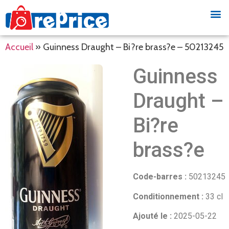
Accueil
»
Guinness Draught – Bi?re brass?e – 50213245
Guinness
Draught –
Bi?re
brass?e
Code-barres :
50213245
Conditionnement :
33 cl
Ajouté le :
2025-05-22