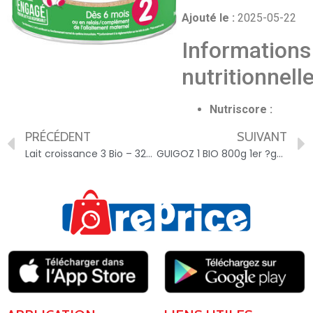
Ajouté le :
2025-05-22
Informations
nutritionnell
Nutriscore :
PRÉCÉDENT
SUIVANT
Lait croissance 3 Bio – 3250393413742
GUIGOZ 1 BIO 800g 1er ?ge d?s la Naissance – 7613036217316