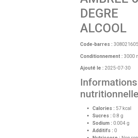
DEGRE
ALCOOL
Code-barres :
30802160
Conditionnement :
3000 
Ajouté le :
2025-07-30
Informations
nutritionnell
Calories :
57 kcal
Sucres :
0.8 g
Sodium :
0.004 g
Additifs :
0
Nutriscore :
Non ren