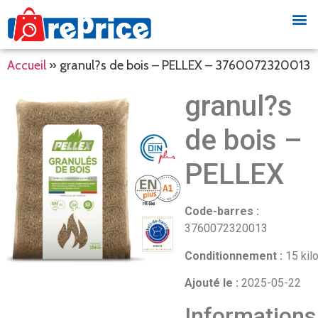
Accueil
»
granul?s de bois – PELLEX – 3760072320013
granul?s
de bois –
PELLEX
Code-barres :
3760072320013
Conditionnement :
15 kil
Ajouté le :
2025-05-22
Informations