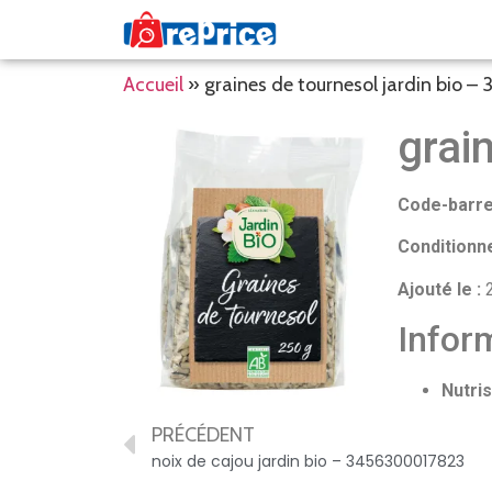
Accueil
»
graines de tournesol jardin bio 
grai
Code-barre
Conditionn
Ajouté le :
2
Inform
Nutris
PRÉCÉDENT
noix de cajou jardin bio – 3456300017823