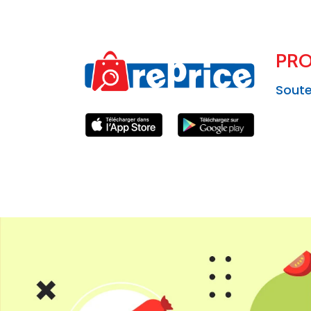
PRO
Soute