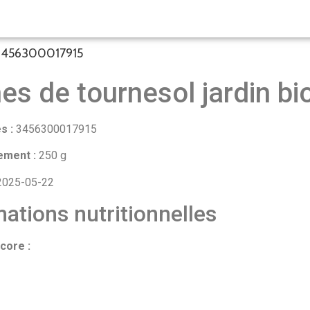
– 3456300017915
nes de tournesol jardin bi
s :
3456300017915
ement :
250 g
025-05-22
ations nutritionnelles
core :