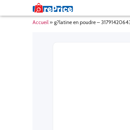
Accueil
»
g?latine en poudre – 317914206