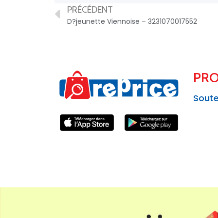
PRÉCÉDENT
D?jeunette Viennoise – 3231070017552
PRO
Soute