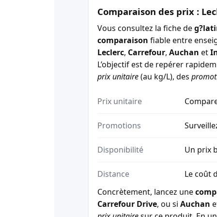
Comparaison des prix : Lec
Vous consultez la fiche de
g?lat
comparaison
fiable entre ensei
Leclerc
,
Carrefour
,
Auchan
et
I
L’objectif est de repérer rapide
prix unitaire
(au kg/L), des
promot
Prix unitaire
Comparez
Promotions
Surveille
Disponibilité
Un prix b
Distance
Le coût d
Concrètement, lancez une
comp
Carrefour Drive
, ou si
Auchan
e
prix unitaire
sur ce produit. En un 