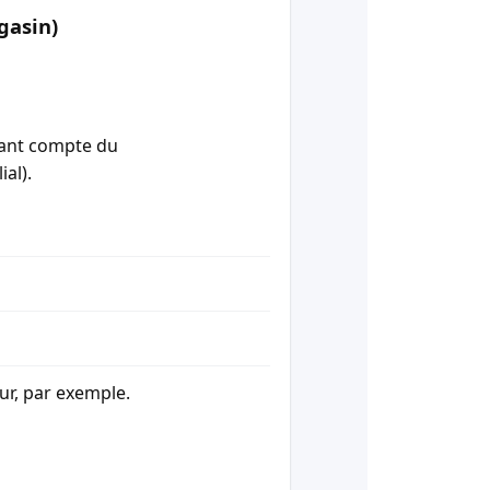
gasin)
enant compte du
ial).
our, par exemple.