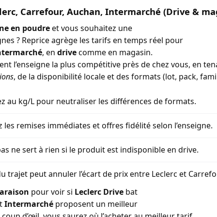
lerc, Carrefour, Auchan, Intermarché (Drive & ma
ine en poudre
et vous souhaitez une
gnes ? Reprice agrège les tarifs en temps réel pour
ntermarché
, en
drive
comme en magasin.
ment l’enseigne la plus compétitive près de chez vous, en t
ions
, de la disponibilité locale et des formats (lot, pack, famil
 au kg/L pour neutraliser les différences de formats.
z les remises immédiates et offres fidélité selon l’enseigne.
as ne sert à rien si le produit est indisponible en drive.
u trajet peut annuler l’écart de prix entre Leclerc et Carref
araison
pour voir si
Leclerc Drive
bat
t
Intermarché
proposent un meilleur
coup d’œil, vous saurez où l’acheter au meilleur tarif.