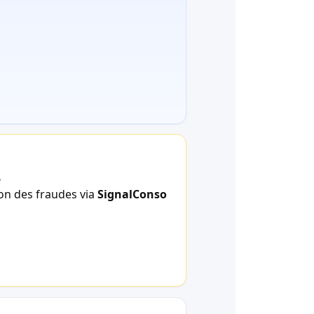
.
ion des fraudes via
SignalConso