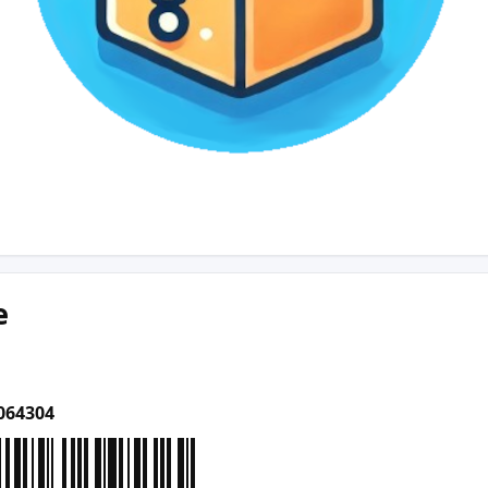
e
064304