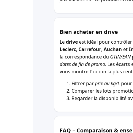
Bien acheter en drive
Le
drive
est idéal pour contrôler 
Leclerc
,
Carrefour
,
Auchan
et
I
la correspondance du
GTIN/EAN
p
dates de fin de promo
. Les écarts 
vous montre l’option la plus r
Filtrer par
prix au kg/L
pour 
Comparer les lots promotio
Regarder la disponibilité a
FAQ – Comparaison & ense