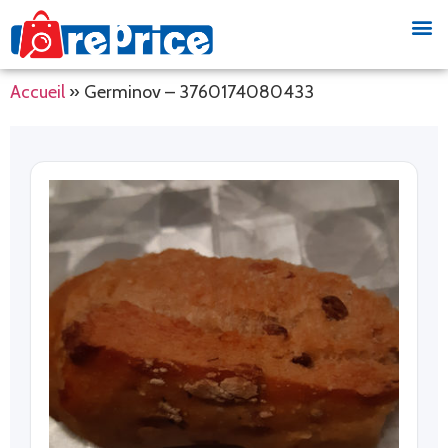
Accueil
»
Germinov – 3760174080433