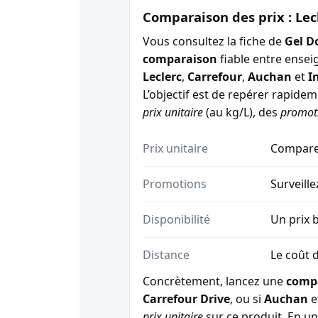
Comparaison des prix : Lec
Vous consultez la fiche de
Gel D
comparaison
fiable entre ensei
Leclerc
,
Carrefour
,
Auchan
et
I
L’objectif est de repérer rapide
prix unitaire
(au kg/L), des
promot
Prix unitaire
Comparez
Promotions
Surveille
Disponibilité
Un prix b
Distance
Le coût d
Concrètement, lancez une
comp
Carrefour Drive
, ou si
Auchan
e
prix unitaire
sur ce produit. En un 