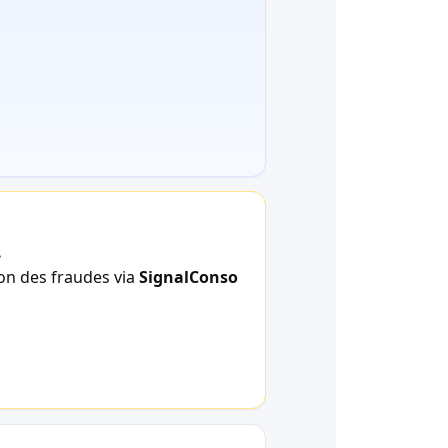
.
ion des fraudes via
SignalConso