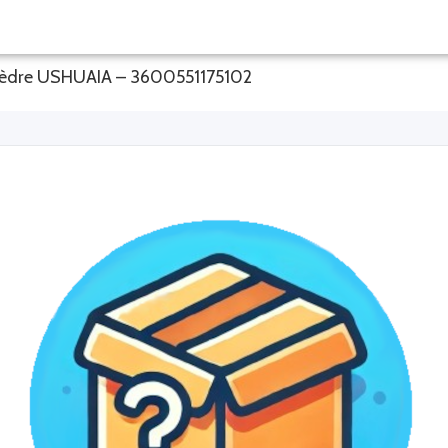
 Cèdre USHUAIA – 3600551175102