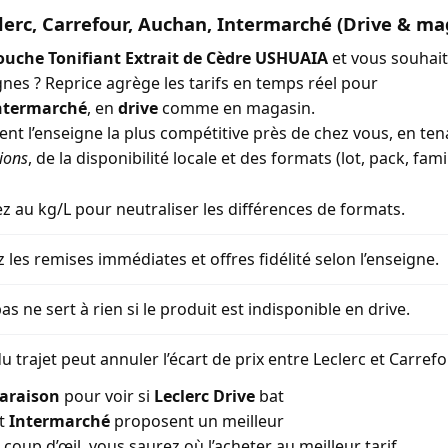
lerc, Carrefour, Auchan, Intermarché (Drive & ma
ouche Tonifiant Extrait de Cèdre USHUAIA
et vous souhai
gnes ? Reprice agrège les tarifs en temps réel pour
ntermarché
, en
drive
comme en magasin.
ment l’enseigne la plus compétitive près de chez vous, en t
ions
, de la disponibilité locale et des formats (lot, pack, famil
 au kg/L pour neutraliser les différences de formats.
z les remises immédiates et offres fidélité selon l’enseigne.
as ne sert à rien si le produit est indisponible en drive.
u trajet peut annuler l’écart de prix entre Leclerc et Carref
araison
pour voir si
Leclerc Drive
bat
t
Intermarché
proposent un meilleur
coup d’œil, vous saurez où l’acheter au meilleur tarif.