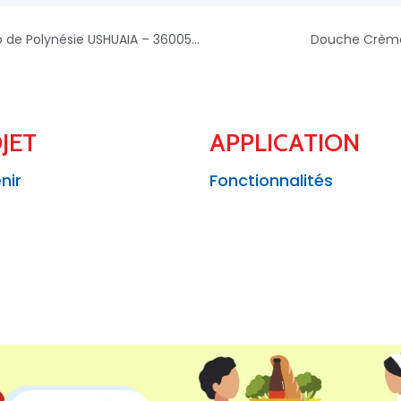
Crème de Douche Nourrissante Lait de Coco de Polynésie USHUAIA – 3600551175089
Douche Crème
JET
APPLICATION
nir
Fonctionnalités