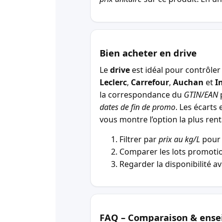
Bien acheter en drive
Le
drive
est idéal pour contrôler 
Leclerc
,
Carrefour
,
Auchan
et
I
la correspondance du
GTIN/EAN
p
dates de fin de promo
. Les écarts 
vous montre l’option la plus r
Filtrer par
prix au kg/L
pour 
Comparer les lots promotio
Regarder la disponibilité a
FAQ – Comparaison & ense