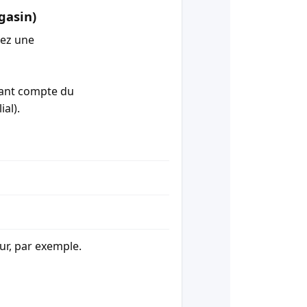
gasin)
tez une
enant compte du
ial).
our, par exemple.