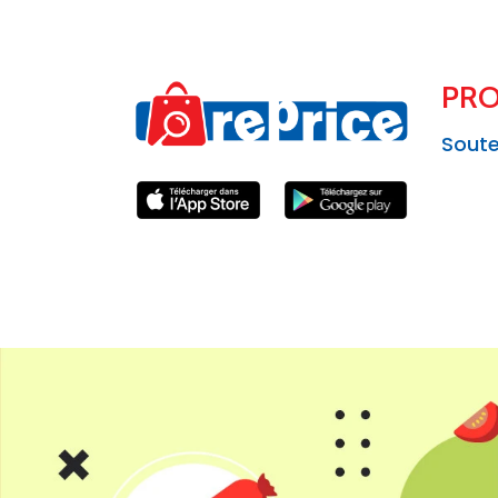
PRO
Soute