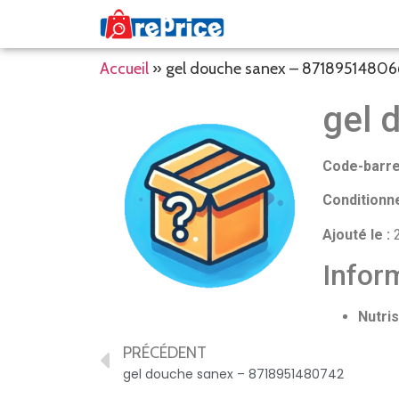
Accueil
»
gel douche sanex – 87189514806
gel 
Code-barre
Conditionn
Ajouté le :
2
Inform
Nutris
PRÉCÉDENT
gel douche sanex – 8718951480742