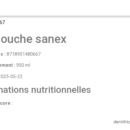
67
douche sanex
s :
8718951480667
ement :
950 ml
025-05-22
ations nutritionnelles
core :
dentifri