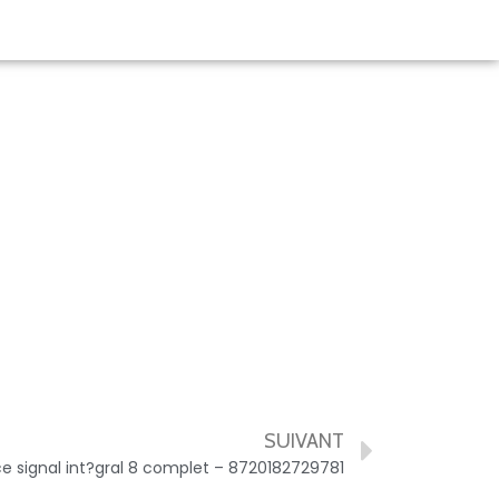
SUIVANT
ce signal int?gral 8 complet – 8720182729781