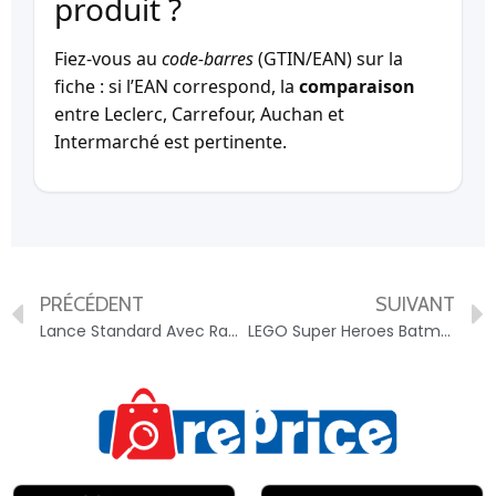
produit ?
Fiez-vous au
code-barres
(GTIN/EAN) sur la
fiche : si l’EAN correspond, la
comparaison
entre Leclerc, Carrefour, Auchan et
Intermarché est pertinente.
PRÉCÉDENT
SUIVANT
Lance Standard Avec Raccord Rapide – 3160142102820
LEGO Super Heroes Batman™ avec la Batmobile™ contre Harley Quinn™ et Mr. Freeze™ 76274 LEGO – 5702017590257