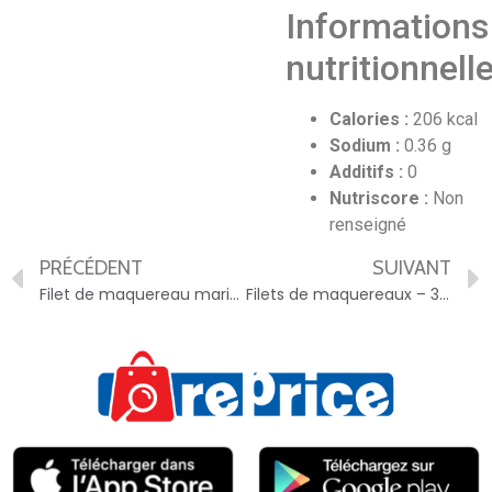
Informations
nutritionnell
Calories :
206 kcal
Sodium :
0.36 g
Additifs :
0
Nutriscore :
Non
renseigné
PRÉCÉDENT
SUIVANT
Filet de maquereau marinée au cidre de Bretagne – 3560071191641
Filets de maquereaux – 3019081241209