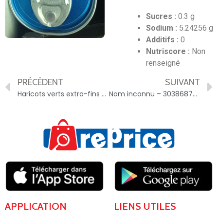
Sucres :
0.3 g
Sodium :
5.24256 g
Additifs :
0
Nutriscore :
Non
renseigné
PRÉCÉDENT
SUIVANT
Haricots verts extra-fins – 3560070540631
Nom inconnu – 3038687007514
APPLICATION
LIENS UTILES