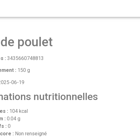
 de poulet
s :
3435660748813
ement :
150 g
025-06-19
ations nutritionnelles
es :
104 kcal
m :
0.04 g
fs :
0
core :
Non renseigné