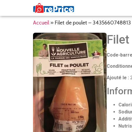
Accueil
»
Filet de poulet – 3435660748813
Filet
Code-barre
Conditionn
Ajouté le :
2
Inform
Calori
Sodiu
Additi
Nutris