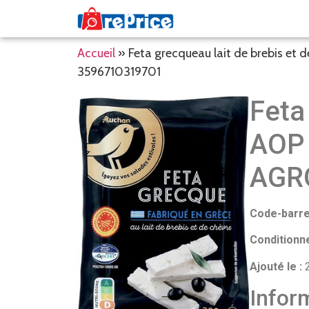
Accueil
»
Feta grecqueau lait de brebis e
3596710319701
Feta
AOP 
AGR
Code-barre
Conditionn
Ajouté le :
2
Inform