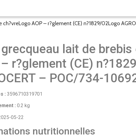
t de ch?vreLogo AOP – r?glement (CE) n?1829/02Logo AG
 grecqueau lait de brebis
– r?glement (CE) n?182
OCERT – POC/734-10692
s :
3596710319701
ement :
0.2 kg
025-05-22
ations nutritionnelles