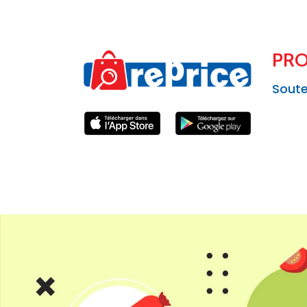
PRO
Soute