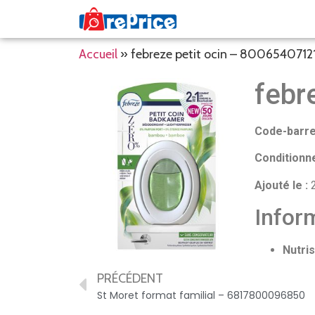
Accueil
»
febreze petit ocin – 8006540712
febr
Code-barre
Conditionn
Ajouté le :
2
Inform
Nutris
PRÉCÉDENT
St Moret format familial – 6817800096850