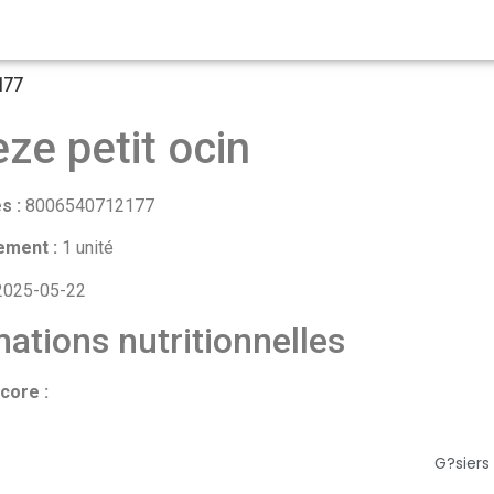
177
eze petit ocin
s :
8006540712177
ement :
1 unité
025-05-22
ations nutritionnelles
core :
G?siers