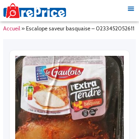
Accueil
»
Escalope saveur basquaise – 0233452052611