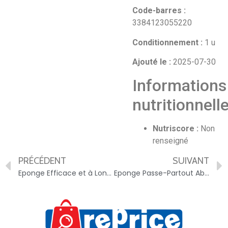
Code-barres :
3384123055220
Conditionnement :
1 u
Ajouté le :
2025-07-30
Informations
nutritionnell
Nutriscore :
Non
renseigné
PRÉCÉDENT
SUIVANT
Eponge Efficace et à Longue Durée SPONTEX – 3384120005488
Eponge Passe-Partout Absorbante & Souple SPONTEX – 3384120005075