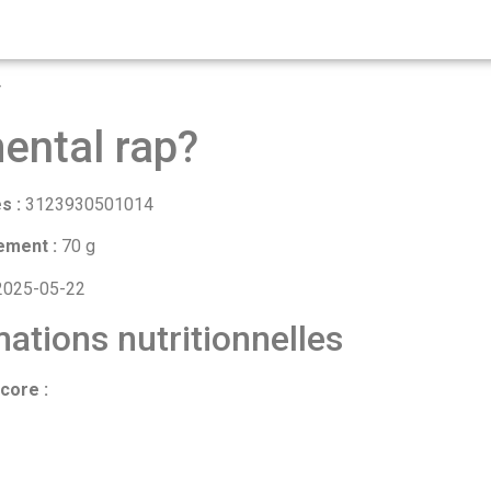
4
ntal rap?
s :
3123930501014
ement :
70 g
025-05-22
ations nutritionnelles
core :