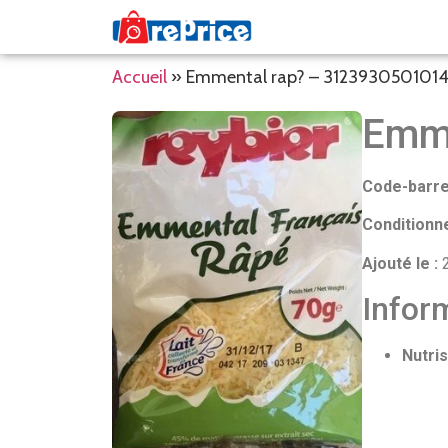
Accueil
»
Emmental rap? – 312393050101
Emme
Code-barre
Conditionn
Ajouté le :
2
Inform
Nutris