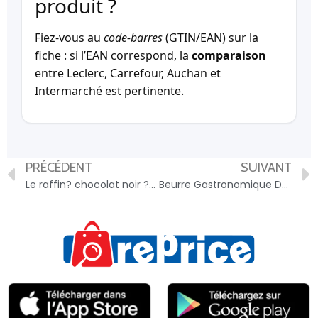
produit ?
Fiez-vous au
code-barres
(GTIN/EAN) sur la
fiche : si l’EAN correspond, la
comparaison
entre Leclerc, Carrefour, Auchan et
Intermarché est pertinente.
PRÉCÉDENT
SUIVANT
Le raffin? chocolat noir ?clats de f?ves de cacao – 3250390198987
Beurre Gastronomique Doux – 3250390010180