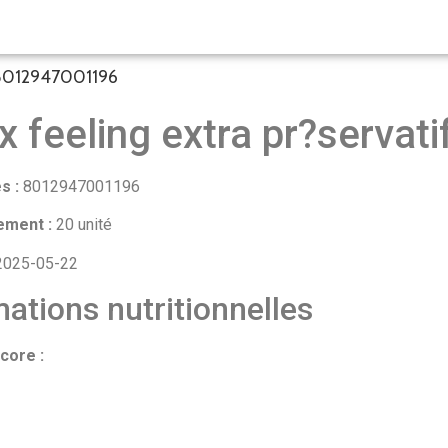
– 8012947001196
x feeling extra pr?servati
s :
8012947001196
ement :
20 unité
025-05-22
ations nutritionnelles
core :