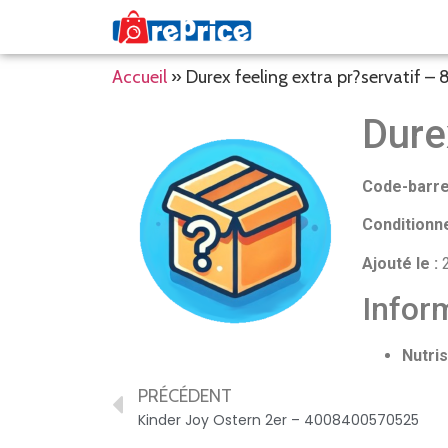
Accueil
»
Durex feeling extra pr?servatif 
Dure
Code-barre
Conditionn
Ajouté le :
2
Inform
Nutris
PRÉCÉDENT
Kinder Joy Ostern 2er – 4008400570525