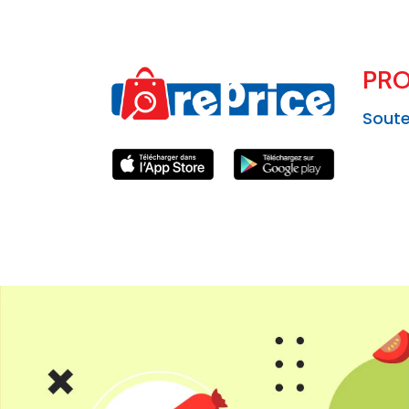
PRO
Soute