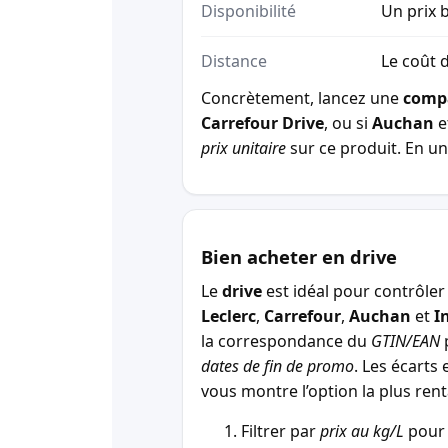
Disponibilité
Un prix b
Distance
Le coût d
Concrètement, lancez une
comp
Carrefour Drive
, ou si
Auchan
e
prix unitaire
sur ce produit. En un 
Bien acheter en drive
Le
drive
est idéal pour contrôler 
Leclerc
,
Carrefour
,
Auchan
et
I
la correspondance du
GTIN/EAN
p
dates de fin de promo
. Les écarts 
vous montre l’option la plus r
Filtrer par
prix au kg/L
pour 