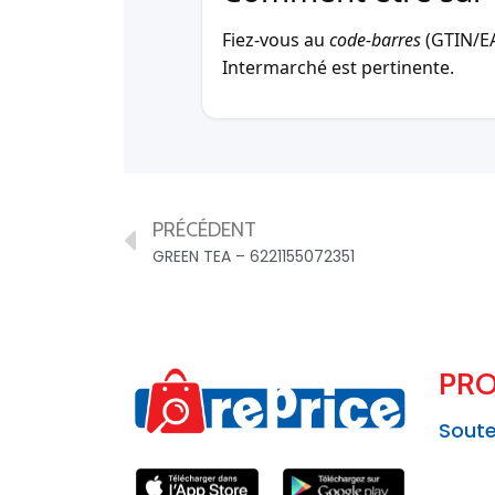
Fiez-vous au
code-barres
(GTIN/EAN
Intermarché est pertinente.
PRÉCÉDENT
GREEN TEA – 6221155072351
PRO
Soute