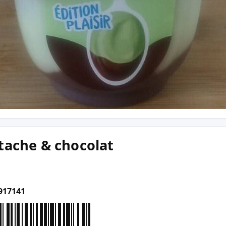
tache & chocolat
917141