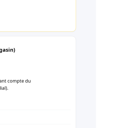
gasin)
enant compte du
ial).