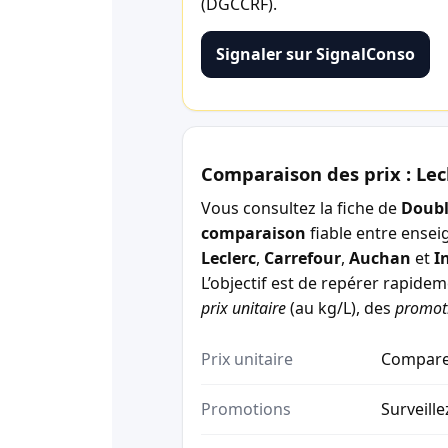
(DGCCRF).
Signaler sur SignalConso
Comparaison des prix : Lec
Vous consultez la fiche de
Doubl
comparaison
fiable entre ensei
Leclerc
,
Carrefour
,
Auchan
et
I
L’objectif est de repérer rapide
prix unitaire
(au kg/L), des
promot
Prix unitaire
Comparez
Promotions
Surveille