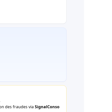
.
ion des fraudes via
SignalConso