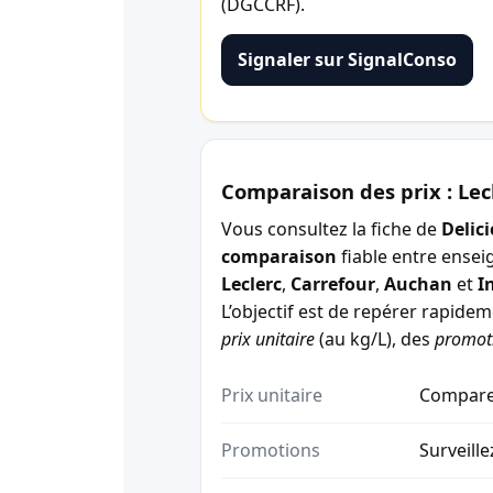
(DGCCRF).
Signaler sur SignalConso
Comparaison des prix : Lec
Vous consultez la fiche de
Delic
comparaison
fiable entre ensei
Leclerc
,
Carrefour
,
Auchan
et
I
L’objectif est de repérer rapide
prix unitaire
(au kg/L), des
promot
Prix unitaire
Comparez
Promotions
Surveille