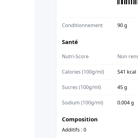
Conditionnement
90 g
Santé
Nutri-Score
Non ren
Calories (100g/ml)
541 kcal
Sucres (100g/ml)
45 g
Sodium (100g/ml)
0.004 g
Composition
Additifs : 0