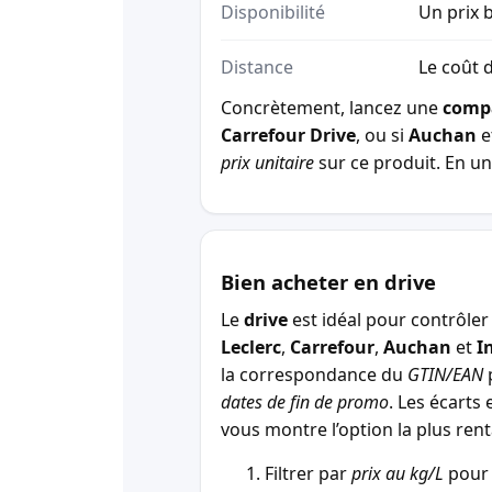
Disponibilité
Un prix b
Distance
Le coût d
Concrètement, lancez une
comp
Carrefour Drive
, ou si
Auchan
e
prix unitaire
sur ce produit. En un 
Bien acheter en drive
Le
drive
est idéal pour contrôler 
Leclerc
,
Carrefour
,
Auchan
et
I
la correspondance du
GTIN/EAN
p
dates de fin de promo
. Les écarts 
vous montre l’option la plus r
Filtrer par
prix au kg/L
pour 