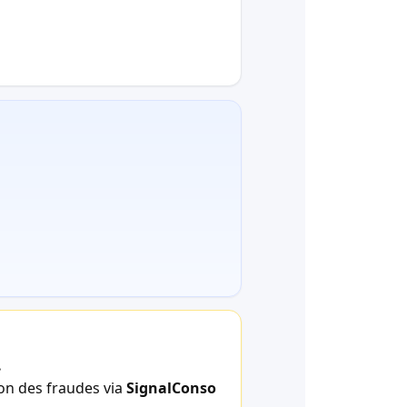
.
ion des fraudes via
SignalConso