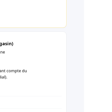
gasin)
une
enant compte du
ial).