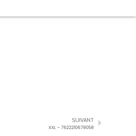
SUIVANT
XXL – 7622210678058