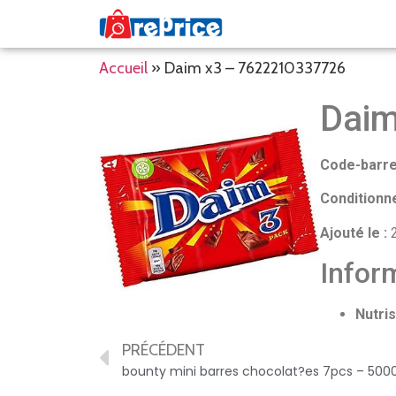
Accueil
»
Daim x3 – 7622210337726
Daim
Code-barre
Conditionn
Ajouté le :
2
Inform
Nutris
PRÉCÉDENT
bounty mini barres chocolat?es 7pcs – 500