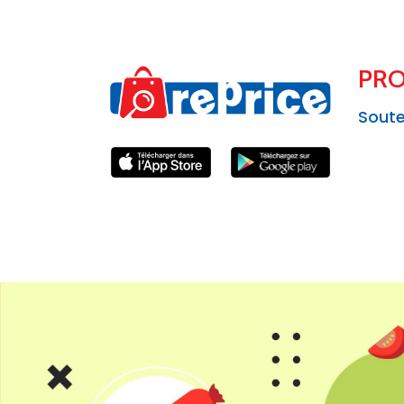
PRO
Soute