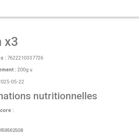
 x3
s :
7622210337726
ement :
200g u
025-05-22
ations nutritionnelles
core :
0159562508