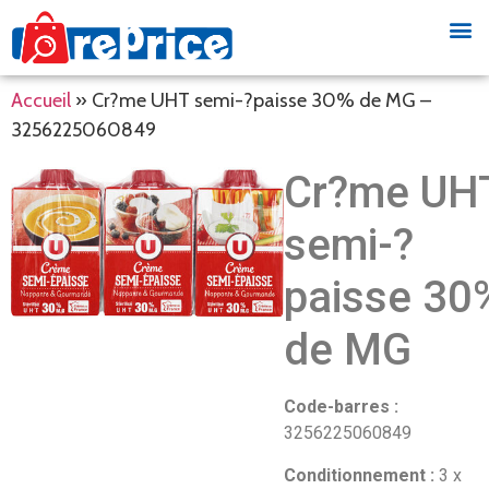
Accueil
»
Cr?me UHT semi-?paisse 30% de MG –
3256225060849
Cr?me UH
semi-?
paisse 30
de MG
Code-barres :
3256225060849
Conditionnement :
3 x