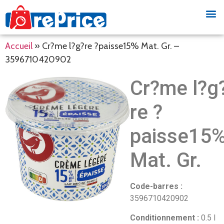
Accueil
»
Cr?me l?g?re ?paisse15% Mat. Gr. –
3596710420902
Cr?me l?g
re ?
paisse15
Mat. Gr.
Code-barres :
3596710420902
Conditionnement :
0.5 l