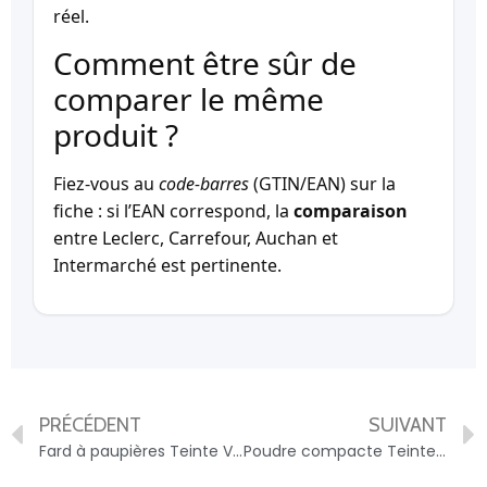
réel.
Comment être sûr de
comparer le même
produit ?
Fiez-vous au
code-barres
(GTIN/EAN) sur la
fiche : si l’EAN correspond, la
comparaison
entre Leclerc, Carrefour, Auchan et
Intermarché est pertinente.
PRÉCÉDENT
SUIVANT
Fard à paupières Teinte Végétale Bio CHARLOTTE MAKE UP BIO CHARLOTTE MAKE UP BIO – 3770006053764
Poudre compacte Teinte Sable Bio CHARLOTTE MAKE UP CHARLOTTE MAKE UP – 3770006053634