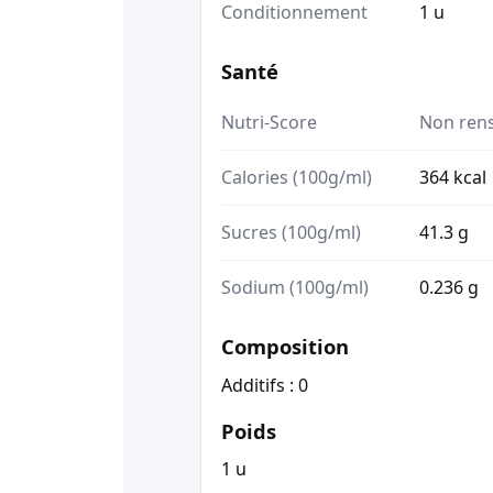
Conditionnement
1 u
Santé
Nutri-Score
Non ren
Calories (100g/ml)
364 kcal
Sucres (100g/ml)
41.3 g
Sodium (100g/ml)
0.236 g
Composition
Additifs : 0
Poids
1 u