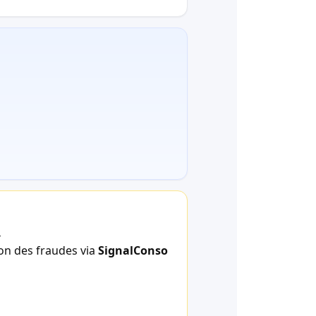
.
ion des fraudes via
SignalConso