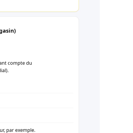
gasin)
enant compte du
ial).
our, par exemple.