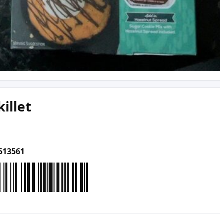
illet
513561