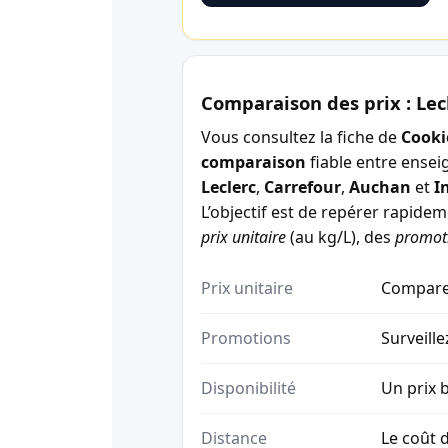
Comparaison des prix : Lec
Vous consultez la fiche de
Cookie
comparaison
fiable entre ensei
Leclerc
,
Carrefour
,
Auchan
et
I
L’objectif est de repérer rapide
prix unitaire
(au kg/L), des
promot
Prix unitaire
Comparez
Promotions
Surveille
Disponibilité
Un prix b
Distance
Le coût d