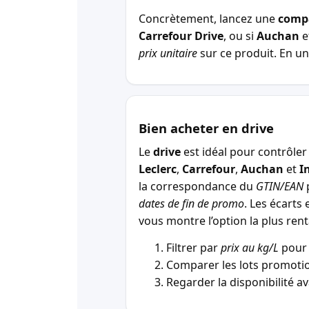
Concrètement, lancez une
comp
Carrefour Drive
, ou si
Auchan
e
prix unitaire
sur ce produit. En un 
Bien acheter en drive
Le
drive
est idéal pour contrôler 
Leclerc
,
Carrefour
,
Auchan
et
I
la correspondance du
GTIN/EAN
p
dates de fin de promo
. Les écarts 
vous montre l’option la plus r
Filtrer par
prix au kg/L
pour 
Comparer les lots promotio
Regarder la disponibilité a